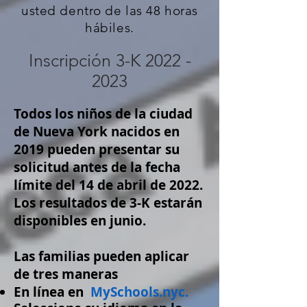
usted dentro de las 48 horas
hábiles.
Inscripción 3-K
2022 -
2023
Todos los niños de la ciudad
de Nueva York nacidos en
2019 pueden presentar su
solicitud antes de la fecha
límite del 14 de abril de 2022.
Los resultados de 3-K estarán
disponibles en junio.
Las familias pueden aplicar
de tres maneras
En línea en
MySchools.nyc.