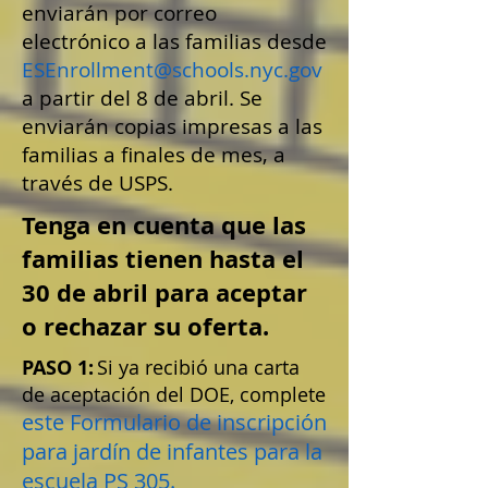
enviarán por correo
electrónico a las familias desde
ESEnrollment@schools.nyc.gov
a partir del 8 de abril. Se
enviarán copias impresas a las
familias a finales de mes, a
través de USPS.
Tenga en cuenta que las
familias tienen hasta el
30 de abril para aceptar
o rechazar su oferta.
PASO 1:
Si ya recibió una carta
de aceptación del DOE, complete
este Formulario de inscripción
para jardín de infantes para la
escuela PS 305.