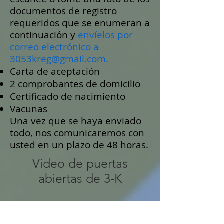
documentos de registro
requeridos que se enumeran a
continuación y
envíelos por
correo electrónico a
3053kreg@gmail.com.
Carta de aceptación
2 comprobantes de domicilio
Certificado de nacimiento
Vacunas
Una vez que se haya enviado
todo, nos comunicaremos con
usted en un plazo de 48 horas.
Video de puertas
abiertas de 3-K