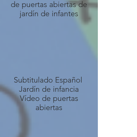
de puertas abiertas de
jardín de infantes
Subtitulado Español
Jardín de infancia
Vídeo de puertas
abiertas