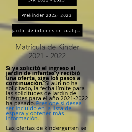
Prekínder 2022- 2023
jardín de infantes en cualquier momento
Matrícula de Kínder
2021 - 2022
Si ya solicitó el ingreso al
jardín de infantes y recibió
una oferta, siga los pasos a
continuación.
Si aún no ha
solicitado, la fecha límite para
las solicitudes de jardín de
infantes para el año
2021-2022
ha pasado.
Presione si desea
ser incluido en la lista de
espera y obtener más
información.
Las ofertas de kindergarten se