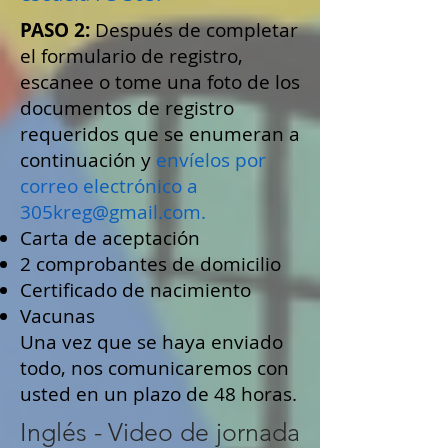
PASO 2:
Después de completar
el formulario de registro,
escanee o tome una foto de los
documentos de registro
requeridos que se enumeran a
continuación y
envíelos por
correo electrónico a
305kreg@gmail.com.
Carta de aceptación
2 comprobantes de domicilio
Certificado de nacimiento
Vacunas
Una vez que se haya enviado
todo, nos comunicaremos con
usted en un plazo de 48 horas.
Inglés -
Video de jornada