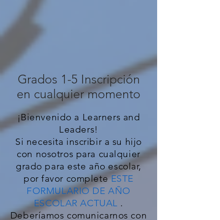
Grados 1-5 Inscripción
en cualquier momento
¡Bienvenido a Learners and
Leaders!
Si necesita inscribir a su hijo
con nosotros para cualquier
grado para este año escolar,
por favor complete
ESTE
FORMULARIO DE AÑO
ESCOLAR ACTUAL
.
Deberíamos comunicarnos con