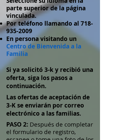
Seleccione su idioma en la
parte superior de la página
vinculada.
Por teléfono llamando al 718-
935-2009
En persona visitando un
Centro de Bienvenida a la
Familia
Si ya solicitó 3-k y recibió una
oferta, siga los pasos a
continuación.
Las ofertas de aceptación de
3-K se enviarán por correo
electrónico a las familias.
PASO 2:
Después de completar
el formulario de registro,
escanee o tome una foto de los